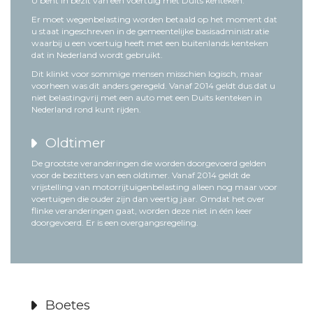
U bent in bezit van een voertuig met Duits kenteken.
Er moet wegenbelasting worden betaald op het moment dat
u staat ingeschreven in de gemeentelijke basisadministratie
waarbij u een voertuig heeft met een buitenlands kenteken
dat in Nederland wordt gebruikt.
Dit klinkt voor sommige mensen misschien logisch, maar
voorheen was dit anders geregeld. Vanaf 2014 geldt dus dat u
niet belastingvrij met een auto met een Duits kenteken in
Nederland rond kunt rijden.
Oldtimer
De grootste veranderingen die worden doorgevoerd gelden
voor de bezitters van een oldtimer. Vanaf 2014 geldt de
vrijstelling van motorrijtuigenbelasting alleen nog maar voor
voertuigen die ouder zijn dan veertig jaar. Omdat het over
flinke veranderingen gaat, worden deze niet in één keer
doorgevoerd. Er is een overgangsregeling.
Boetes