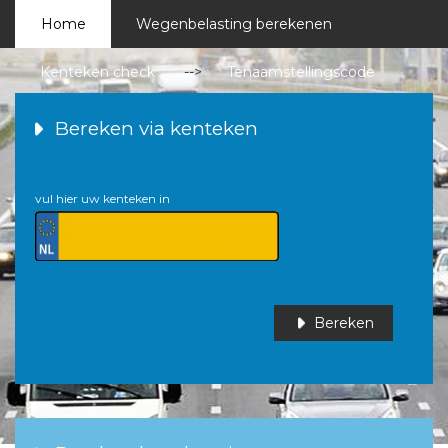
Home
Wegenbelasting berekenen
Kenteken check
-->
Tenaamstellingscode
Bereken via kenteken
vul hier uw kenteken in
Bereken