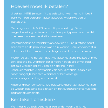
Hoeveel moet ik betalen?
U betaalt MRB (motor rijtuig belasting) wanneer u in bezit
bent van een personen auto, autobus, vrachtwagen of
bestelauto.
De hoogte van de MRB verschilt per voertuig. Deze
wegenbelasting tarieven kunt u hier per type vervoermiddel
in enkele stappen makkelijk berekenen.
Voertuigbelasting verschilt van gewicht, CO2-uitstoot, soort
brandstof en de provincie waarin u woont. Bereken voordat u
in het bezit bent van een voertuig hoeveel u moet betalen.
Wegenbelasting betalen gaat via automatische incasso of met
een acceptgiro. Wanneer betalingen niet op tijd of volledig
betaald worden krijgt u een signalering in het
kentekenregister. Aanvragen van een kenteken is dan niet
meer mogelijk, behalve wanneer er het volledige
verschuldigde bedrag is afbetaald.
Auto of motor verkocht? De belasting dienst zal automatisch
de wegen belasting stopzetten en het eventueel verschuldigde
bedrag terugstorten.
Kenteken checken?
Wanneer u opzoek bent naar een ander voertuig is het